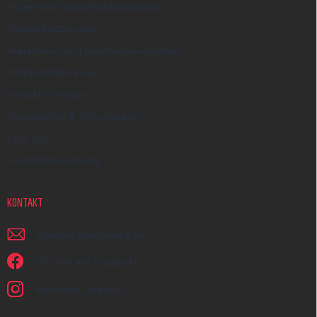
Allgemeine Geschäftsbedingungen
Datenschutzhinweis
Reklamation und Beschwerdeverfahren
Widerrufsbelehrung
Kontakt-Formular
Versandarten & Zahlungsarten
Über uns
Geschäftsbewertung
KONTAKT
schreiben
@
earmazing.de
Wir sind auf Facebook!
earmazing_earplugs