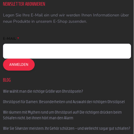
NEWSLETTER ABONNIEREN
Legen Sie Ihre E-Mail ein und wir werden Ihnen Informationen über
neue Produkte in unserem E-Shop zusenden.
E-MAIL
ANMELDEN
BLOG
Wie wählt man die richtige Größe von Ohrstöpseln?
Ohrstöpsel für Damen: Besonderheiten und Auswahl der richtigen Ohrstöpsel
Wir räumen mit Mythen rund um Ohrstöpsel auf! Die richtigen drücken beim
Schlafen nicht, bei ihnen hört man den Alarm
Wie Sie Silvester meistern, Ihr Gehör schützen – und vielleicht sogar gut schlafen?