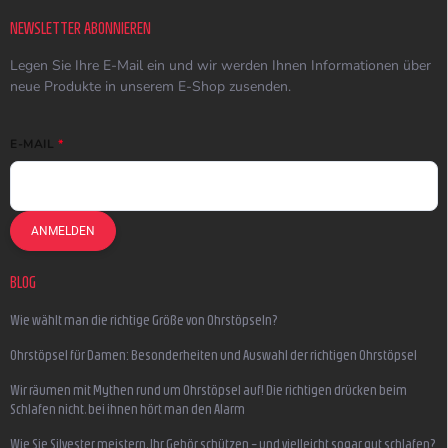
NEWSLETTER ABONNIEREN
Legen Sie Ihre E-Mail ein und wir werden Ihnen Informationen über
neue Produkte in unserem E-Shop zusenden.
E-MAIL
ANMELDEN
BLOG
Wie wählt man die richtige Größe von Ohrstöpseln?
Ohrstöpsel für Damen: Besonderheiten und Auswahl der richtigen Ohrstöpsel
Wir räumen mit Mythen rund um Ohrstöpsel auf! Die richtigen drücken beim
Schlafen nicht, bei ihnen hört man den Alarm
Wie Sie Silvester meistern, Ihr Gehör schützen – und vielleicht sogar gut schlafen?