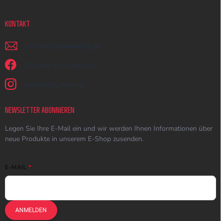
KONTAKT
schreiben
@
earmazing.de
Wir sind auf Facebook!
earmazing_earplugs
NEWSLETTER ABONNIEREN
Legen Sie Ihre E-Mail ein und wir werden Ihnen Informationen über
neue Produkte in unserem E-Shop zusenden.
E-MAIL
ANMELDEN