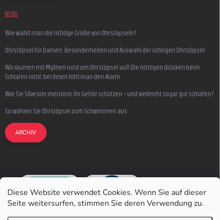
BLOG
Wie wählt man die richtige Größe von Ohrstöpseln?
Ohrstöpsel für Damen: Besonderheiten und Auswahl der richtigen Ohrstöpsel
Wir räumen mit Mythen rund um Ohrstöpsel auf! Die richtigen drücken beim
Schlafen nicht, bei ihnen hört man den Alarm
Wie Sie Silvester meistern, Ihr Gehör schützen – und vielleicht sogar gut schlafen?
So wählen Sie Ohrstöpsel zum Schwimmen aus
ARCHIV
Diese Website verwendet Cookies. Wenn Sie auf dieser
Seite weitersurfen, stimmen Sie deren Verwendung zu.