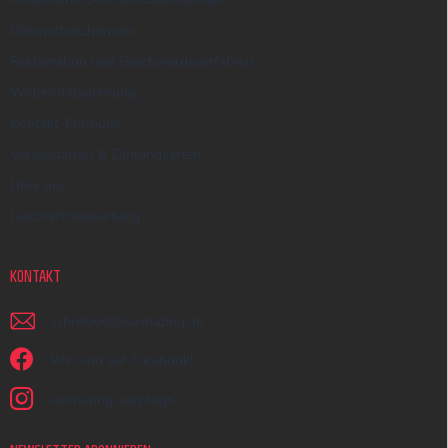
Datenschutzhinweis
Reklamation und Beschwerdeverfahren
Widerrufsbelehrung
Kontakt-Formular
Versandarten & Zahlungsarten
Über uns
Geschäftsbewertung
KONTAKT
schreiben
@
earmazing.de
Wir sind auf Facebook!
earmazing_earplugs