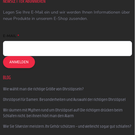
NEWSLETTER ABONNIEREN
Legen Sie Ihre E-Mail ein und wir werden Ihnen Informationen über
neue Produkte in unserem E-Shop zusenden.
E-MAIL
ANMELDEN
BLOG
Wie wählt man die richtige Größe von Ohrstöpseln?
Ohrstöpsel für Damen: Besonderheiten und Auswahl der richtigen Ohrstöpsel
Wir räumen mit Mythen rund um Ohrstöpsel auf! Die richtigen drücken beim
Schlafen nicht, bei ihnen hört man den Alarm
Wie Sie Silvester meistern, Ihr Gehör schützen – und vielleicht sogar gut schlafen?