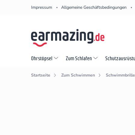
Zum
Impressum
Allgemeine Geschäftsbedingungen
Inhalt
springen
Ohrstöpsel
Zum Schlafen
Schutzausrüst
Startseite
Zum Schwimmen
Schwimmbrille