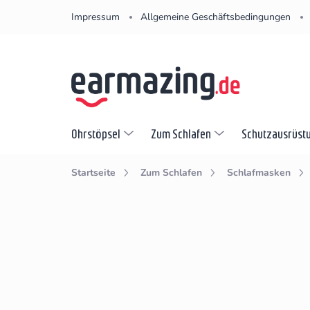
Zum
Impressum
Allgemeine Geschäftsbedingungen
Inhalt
springen
Ohrstöpsel
Zum Schlafen
Schutzausrüst
Startseite
Zum Schlafen
Schlafmasken