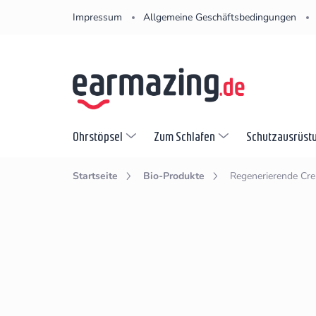
Zum
Impressum
Allgemeine Geschäftsbedingungen
Inhalt
springen
Ohrstöpsel
Zum Schlafen
Schutzausrüst
Startseite
Bio-Produkte
Regenerierende Cr