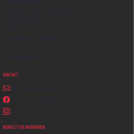
Datenschutzhinweis
Reklamation und Beschwerdeverfahren
Widerrufsbelehrung
Kontakt-Formular
Versandarten & Zahlungsarten
Über uns
Geschäftsbewertung
KONTAKT
schreiben
@
earmazing.de
Wir sind auf Facebook!
earmazing_earplugs
NEWSLETTER ABONNIEREN