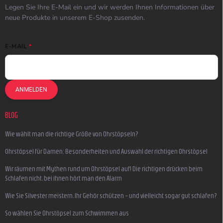
Legen Sie Ihre E-Mail ein und wir werden Ihnen Informationen über
neue Produkte in unserem E-Shop zusenden.
E-MAIL
ANMELDEN
BLOG
Wie wählt man die richtige Größe von Ohrstöpseln?
Ohrstöpsel für Damen: Besonderheiten und Auswahl der richtigen Ohrstöpsel
Wir räumen mit Mythen rund um Ohrstöpsel auf! Die richtigen drücken beim
Schlafen nicht, bei ihnen hört man den Alarm
Wie Sie Silvester meistern, Ihr Gehör schützen – und vielleicht sogar gut schlafen?
So wählen Sie Ohrstöpsel zum Schwimmen aus