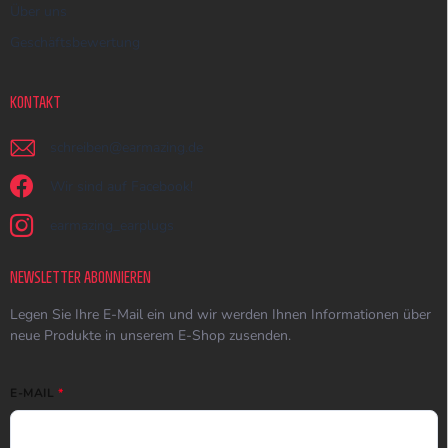
Über uns
Geschäftsbewertung
KONTAKT
schreiben
@
earmazing.de
Wir sind auf Facebook!
earmazing_earplugs
NEWSLETTER ABONNIEREN
Legen Sie Ihre E-Mail ein und wir werden Ihnen Informationen über
neue Produkte in unserem E-Shop zusenden.
E-MAIL