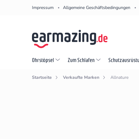
Zum
Impressum
Allgemeine Geschäftsbedingungen
Inhalt
springen
Ohrstöpsel
Zum Schlafen
Schutzausrüst
Startseite
Verkaufte Marken
Allnature