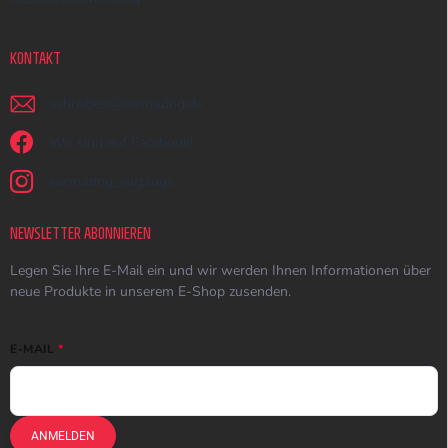
KONTAKT
schreiben
@
earmazing.de
Wir sind auf Facebook!
earmazing_earplugs
NEWSLETTER ABONNIEREN
Legen Sie Ihre E-Mail ein und wir werden Ihnen Informationen über
neue Produkte in unserem E-Shop zusenden.
E-MAIL
ANMELDEN