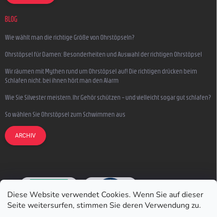
BLOG
Wie wählt man die richtige Größe von Ohrstöpseln?
Ohrstöpsel für Damen: Besonderheiten und Auswahl der richtigen Ohrstöpsel
Wir räumen mit Mythen rund um Ohrstöpsel auf! Die richtigen drücken beim
Schlafen nicht, bei ihnen hört man den Alarm
Wie Sie Silvester meistern, Ihr Gehör schützen – und vielleicht sogar gut schlafen?
So wählen Sie Ohrstöpsel zum Schwimmen aus
ARCHIV
Diese Website verwendet Cookies. Wenn Sie auf dieser
Seite weitersurfen, stimmen Sie deren Verwendung zu.