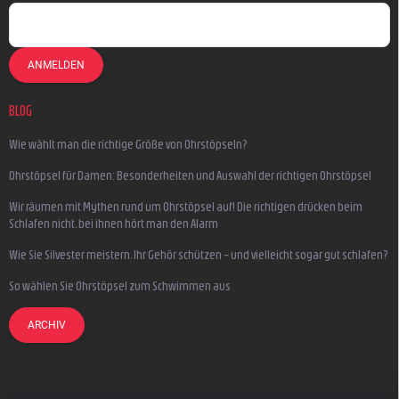
ANMELDEN
BLOG
Wie wählt man die richtige Größe von Ohrstöpseln?
Ohrstöpsel für Damen: Besonderheiten und Auswahl der richtigen Ohrstöpsel
Wir räumen mit Mythen rund um Ohrstöpsel auf! Die richtigen drücken beim
Schlafen nicht, bei ihnen hört man den Alarm
Wie Sie Silvester meistern, Ihr Gehör schützen – und vielleicht sogar gut schlafen?
So wählen Sie Ohrstöpsel zum Schwimmen aus
ARCHIV