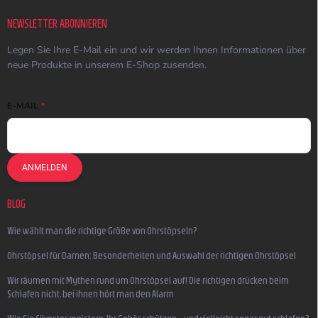
NEWSLETTER ABONNIEREN
Legen Sie Ihre E-Mail ein und wir werden Ihnen Informationen über
neue Produkte in unserem E-Shop zusenden.
E-MAIL
ANMELDEN
BLOG
Wie wählt man die richtige Größe von Ohrstöpseln?
Ohrstöpsel für Damen: Besonderheiten und Auswahl der richtigen Ohrstöpsel
Wir räumen mit Mythen rund um Ohrstöpsel auf! Die richtigen drücken beim
Schlafen nicht, bei ihnen hört man den Alarm