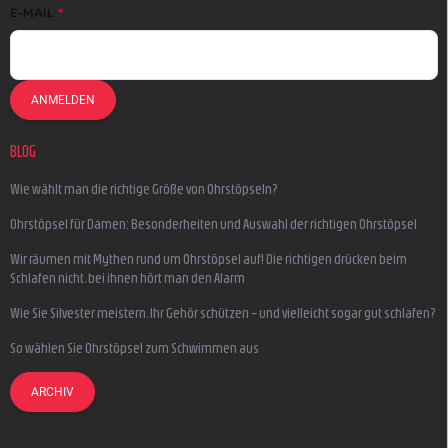
E-MAIL
ANMELDEN
BLOG
Wie wählt man die richtige Größe von Ohrstöpseln?
Ohrstöpsel für Damen: Besonderheiten und Auswahl der richtigen Ohrstöpsel
Wir räumen mit Mythen rund um Ohrstöpsel auf! Die richtigen drücken beim
Schlafen nicht, bei ihnen hört man den Alarm
Wie Sie Silvester meistern, Ihr Gehör schützen – und vielleicht sogar gut schlafen?
So wählen Sie Ohrstöpsel zum Schwimmen aus
ARCHIV