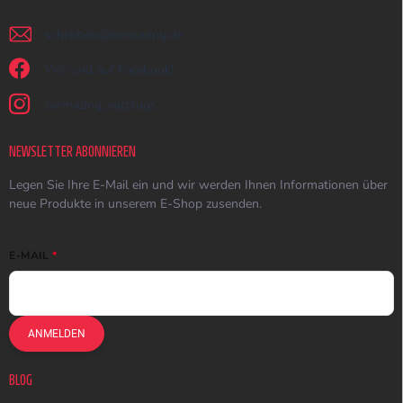
schreiben
@
earmazing.de
Wir sind auf Facebook!
earmazing_earplugs
NEWSLETTER ABONNIEREN
Legen Sie Ihre E-Mail ein und wir werden Ihnen Informationen über
neue Produkte in unserem E-Shop zusenden.
E-MAIL
ANMELDEN
BLOG