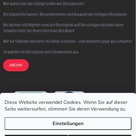
Wie wählt man die richtige Größe von Ohrstöpseln?
Ohrstöpsel für Damen: Besonderheiten und Auswahl der richtigen Ohrstöpsel
Wir räumen mit Mythen rund um Ohrstöpsel auf! Die richtigen drücken beim
Schlafen nicht, bei ihnen hört man den Alarm
Wie Sie Silvester meistern, Ihr Gehör schützen – und vielleicht sogar gut schlafen?
So wählen Sie Ohrstöpsel zum Schwimmen aus
ARCHIV
Diese Website verwendet Cookies. Wenn Sie auf dieser
Seite weitersurfen, stimmen Sie deren Verwendung zu.
Einstellungen