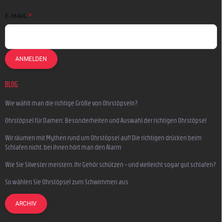
E-MAIL
ANMELDEN
BLOG
Wie wählt man die richtige Größe von Ohrstöpseln?
Ohrstöpsel für Damen: Besonderheiten und Auswahl der richtigen Ohrstöpsel
Wir räumen mit Mythen rund um Ohrstöpsel auf! Die richtigen drücken beim
Schlafen nicht, bei ihnen hört man den Alarm
Wie Sie Silvester meistern, Ihr Gehör schützen – und vielleicht sogar gut schlafen?
So wählen Sie Ohrstöpsel zum Schwimmen aus
ARCHIV