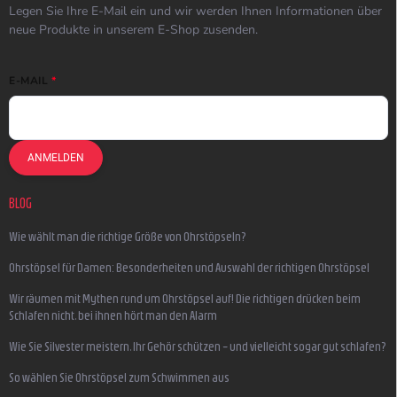
Legen Sie Ihre E-Mail ein und wir werden Ihnen Informationen über
neue Produkte in unserem E-Shop zusenden.
E-MAIL
ANMELDEN
BLOG
Wie wählt man die richtige Größe von Ohrstöpseln?
Ohrstöpsel für Damen: Besonderheiten und Auswahl der richtigen Ohrstöpsel
Wir räumen mit Mythen rund um Ohrstöpsel auf! Die richtigen drücken beim
Schlafen nicht, bei ihnen hört man den Alarm
Wie Sie Silvester meistern, Ihr Gehör schützen – und vielleicht sogar gut schlafen?
So wählen Sie Ohrstöpsel zum Schwimmen aus