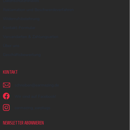
Datenschutzhinweis
Reklamation und Beschwerdeverfahren
Widerrufsbelehrung
Kontakt-Formular
Versandarten & Zahlungsarten
Über uns
Geschäftsbewertung
KONTAKT
schreiben
@
earmazing.de
Wir sind auf Facebook!
earmazing_earplugs
NEWSLETTER ABONNIEREN