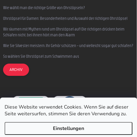
Wie wählt man die richtige Größe von Ohrstöpseln?
Ohrstöpsel für Damen: Besonderheiten und Auswahl der richtigen Ohrstöpsel
Wir räumen mit Mythen rund um Ohrstöpsel auf! Die richtigen drücken beim
Schlafen nicht, bei ihnen hört man den Alarm
Wie Sie Silvester meistern, Ihr Gehör schützen – und vielleicht sogar gut schlafen?
So wählen Sie Ohrstöpsel zum Schwimmen aus
ARCHIV
Diese Website verwendet Cookies. Wenn Sie auf dieser
Seite weitersurfen, stimmen Sie deren Verwendung zu.
Einstellungen