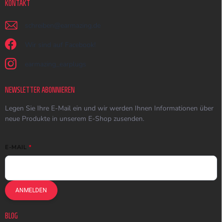
KONTAKT
schreiben
@
earmazing.de
Wir sind auf Facebook!
earmazing_earplugs
NEWSLETTER ABONNIEREN
Legen Sie Ihre E-Mail ein und wir werden Ihnen Informationen über
neue Produkte in unserem E-Shop zusenden.
E-MAIL
ANMELDEN
BLOG