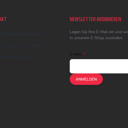
AKT
NEWSLETTER ABONNIEREN
Legen Sie Ihre E-Mail ein und w
schreiben
@
earmazing.de
in unserem E-Shop zusenden.
Wir sind auf Facebook!
E-MAIL
earmazing_earplugs
ANMELDEN