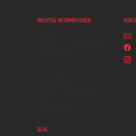
u
ß
z
WICHTIGE INFORMATIONEN
KONT
e
i
Impressum
l
e
Allgemeine Geschäftsbedingungen
Datenschutzhinweis
Reklamation und Beschwerdeverfahren
Widerrufsbelehrung
Kontakt-Formular
Versandarten & Zahlungsarten
Über uns
Geschäftsbewertung
BLOG