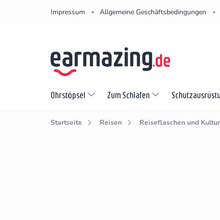
Zum
Impressum
Allgemeine Geschäftsbedingungen
Inhalt
springen
Ohrstöpsel
Zum Schlafen
Schutzausrüst
Startseite
Reisen
Reiseflaschen und Kultur