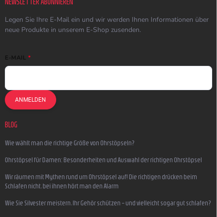
NEWSLETTER ABONNIEREN
Legen Sie Ihre E-Mail ein und wir werden Ihnen Informationen über
neue Produkte in unserem E-Shop zusenden.
E-MAIL
ANMELDEN
BLOG
Wie wählt man die richtige Größe von Ohrstöpseln?
Ohrstöpsel für Damen: Besonderheiten und Auswahl der richtigen Ohrstöpsel
Wir räumen mit Mythen rund um Ohrstöpsel auf! Die richtigen drücken beim
Schlafen nicht, bei ihnen hört man den Alarm
Wie Sie Silvester meistern, Ihr Gehör schützen – und vielleicht sogar gut schlafen?