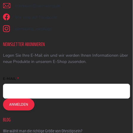
schreiben
@
earmazing.de
Wir sind auf Facebook!
earmazing_earplugs
NEWSLETTER ABONNIEREN
Legen Sie Ihre E-Mail ein und wir werden Ihnen Informationen über
neue Produkte in unserem E-Shop zusenden.
E-MAIL
ANMELDEN
BLOG
Wie wählt man die richtige Größe von Ohrstöpseln?