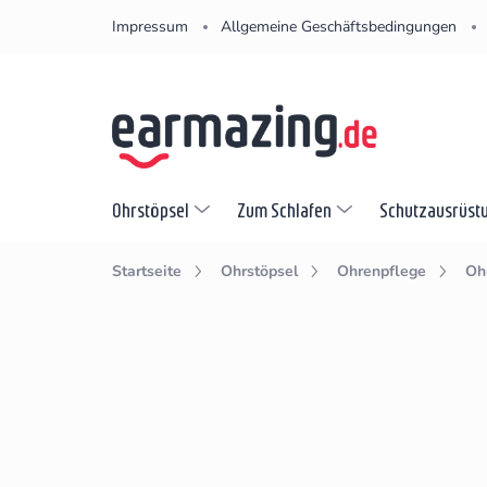
Zum
Impressum
Allgemeine Geschäftsbedingungen
Inhalt
springen
Ohrstöpsel
Zum Schlafen
Schutzausrüst
Startseite
Ohrstöpsel
Ohrenpflege
Oh