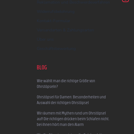
Reklamation und Beschwerdeverfahren
Widerrufsbelehrung
Kontakt-Formular
Versandarten & Zahlungsarten
Über uns
Geschäftsbewertung
BLOG
Wie wählt man die richtige Größe von
Ohrstöpseln?
Ohrstöpsel für Damen: Besonderheiten und
Auswahl der richtigen Ohrstöpsel
Wir räumen mit Mythen rund um Ohrstöpsel
auf! Die richtigen drücken beim Schlafen nicht,
bei ihnen hört man den Alarm