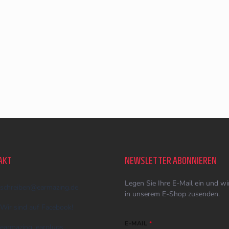
AKT
NEWSLETTER ABONNIEREN
Legen Sie Ihre E-Mail ein und w
schreiben
@
earmazing.de
in unserem E-Shop zusenden.
Wir sind auf Facebook!
E-MAIL
earmazing_earplugs