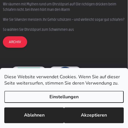
Wir räumen mit Mythen rund um Ohrstöpsel auf! Die richtigen drücken beim
Schlafen nicht, bei ihnen hört man den Alarm
Wie Sie Silvester meistern, Ihr Gehör schützen – und vielleicht sogar gut schlafen?
So wählen Sie Ohrstöpsel zum Schwimmen aus
ARCHIV
Diese Website verwendet Cookies. Wenn Sie auf dieser
Seite weitersurfen, stimmen Sie deren Verwendung zu.
Einstellungen
Copyright 2026
Earmazing.de
. Alle Rechte vorbehalten.
Ablehnen
Akzeptieren
Erstellt von Shoptet