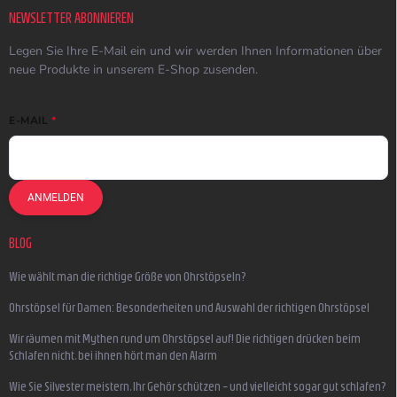
NEWSLETTER ABONNIEREN
Legen Sie Ihre E-Mail ein und wir werden Ihnen Informationen über
neue Produkte in unserem E-Shop zusenden.
E-MAIL
ANMELDEN
BLOG
Wie wählt man die richtige Größe von Ohrstöpseln?
Ohrstöpsel für Damen: Besonderheiten und Auswahl der richtigen Ohrstöpsel
Wir räumen mit Mythen rund um Ohrstöpsel auf! Die richtigen drücken beim
Schlafen nicht, bei ihnen hört man den Alarm
Wie Sie Silvester meistern, Ihr Gehör schützen – und vielleicht sogar gut schlafen?