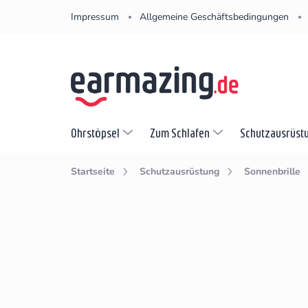
Zum
Impressum
Allgemeine Geschäftsbedingungen
Inhalt
springen
Ohrstöpsel
Zum Schlafen
Schutzausrüst
Startseite
Schutzausrüstung
Sonnenbrille