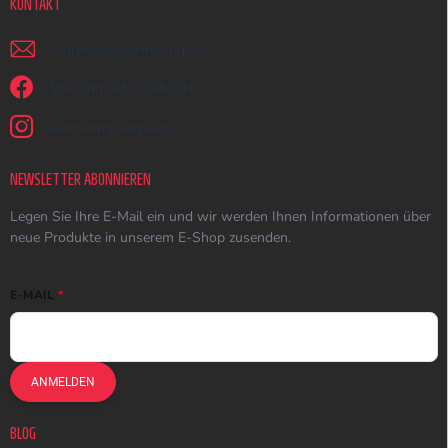
KONTAKT
schreiben
@
earmazing.de
Wir sind auf Facebook!
earmazing_earplugs
NEWSLETTER ABONNIEREN
Legen Sie Ihre E-Mail ein und wir werden Ihnen Informationen über
neue Produkte in unserem E-Shop zusenden.
E-MAIL
ANMELDEN
BLOG