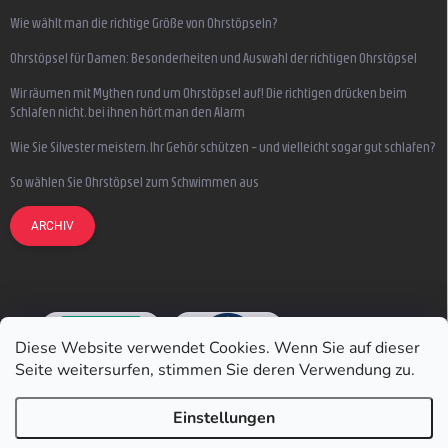
Wie wählt man die richtige Größe von Ohrstöpseln?
Ohrstöpsel für Damen: Besonderheiten und Auswahl der richtigen Ohrstöpsel
Wir räumen mit Mythen rund um Ohrstöpsel auf! Die richtigen drücken beim
Schlafen nicht, bei ihnen hört man den Alarm
Wie Sie Silvester meistern, Ihr Gehör schützen – und vielleicht sogar gut schlafen?
So wählen Sie Ohrstöpsel zum Schwimmen aus
ARCHIV
Diese Website verwendet Cookies. Wenn Sie auf dieser
Seite weitersurfen, stimmen Sie deren Verwendung zu.
Einstellungen