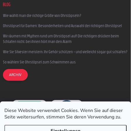
BLOG
Wie wählt man die richtige Größe von Ohrstöpseln?
Ohrstöpsel für Damen: Besonderheiten und Auswahl der richtigen Ohrstöpsel
Wir räumen mit Mythen rund um Ohrstöpsel auf! Die richtigen drücken beim
Schlafen nicht, bei ihnen hört man den Alarm
Wie Sie Silvester meistern, Ihr Gehör schützen – und vielleicht sogar gut schlafen?
So wählen Sie Ohrstöpsel zum Schwimmen aus
ARCHIV
Diese Website verwendet Cookies. Wenn Sie auf dieser
Seite weitersurfen, stimmen Sie deren Verwendung zu.