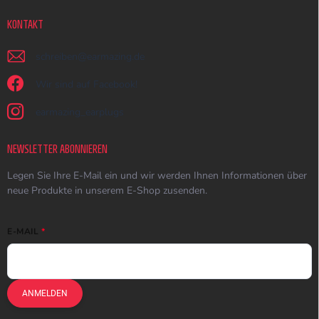
KONTAKT
schreiben
@
earmazing.de
Wir sind auf Facebook!
earmazing_earplugs
NEWSLETTER ABONNIEREN
Legen Sie Ihre E-Mail ein und wir werden Ihnen Informationen über
neue Produkte in unserem E-Shop zusenden.
E-MAIL
ANMELDEN