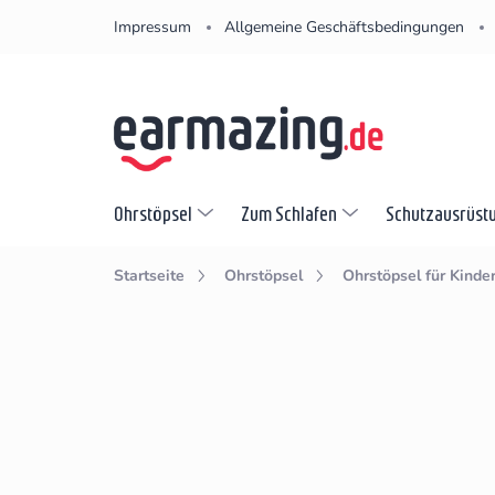
Zum
Impressum
Allgemeine Geschäftsbedingungen
Inhalt
springen
Ohrstöpsel
Zum Schlafen
Schutzausrüst
Startseite
Ohrstöpsel
Ohrstöpsel für Kinde