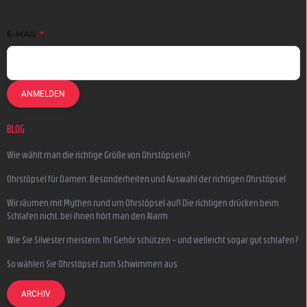
E-MAIL
ANMELDEN
BLOG
Wie wählt man die richtige Größe von Ohrstöpseln?
Ohrstöpsel für Damen: Besonderheiten und Auswahl der richtigen Ohrstöpsel
Wir räumen mit Mythen rund um Ohrstöpsel auf! Die richtigen drücken beim
Schlafen nicht, bei ihnen hört man den Alarm
Wie Sie Silvester meistern, Ihr Gehör schützen – und vielleicht sogar gut schlafen?
So wählen Sie Ohrstöpsel zum Schwimmen aus
ARCHIV