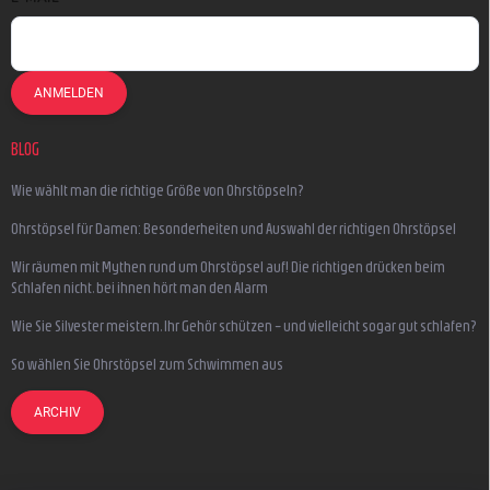
ANMELDEN
BLOG
Wie wählt man die richtige Größe von Ohrstöpseln?
Ohrstöpsel für Damen: Besonderheiten und Auswahl der richtigen Ohrstöpsel
Wir räumen mit Mythen rund um Ohrstöpsel auf! Die richtigen drücken beim
Schlafen nicht, bei ihnen hört man den Alarm
Wie Sie Silvester meistern, Ihr Gehör schützen – und vielleicht sogar gut schlafen?
So wählen Sie Ohrstöpsel zum Schwimmen aus
ARCHIV