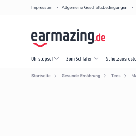
Zum
Impressum
Allgemeine Geschäftsbedingungen
Inhalt
springen
Ohrstöpsel
Zum Schlafen
Schutzausrüst
Startseite
Gesunde Ernährung
Tees
M