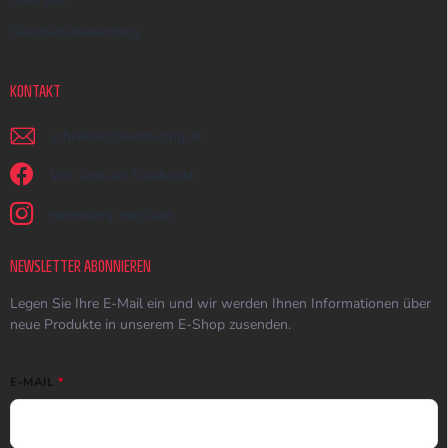
Über uns
Geschäftsbewertung
KONTAKT
schreiben
@
earmazing.de
Wir sind auf Facebook!
earmazing_earplugs
NEWSLETTER ABONNIEREN
Legen Sie Ihre E-Mail ein und wir werden Ihnen Informationen über
neue Produkte in unserem E-Shop zusenden.
E-MAIL