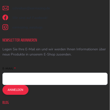
schreiben
@
earmazing.de
Wir sind auf Facebook!
earmazing_earplugs
NEWSLETTER ABONNIEREN
Legen Sie Ihre E-Mail ein und wir werden Ihnen Informationen über
neue Produkte in unserem E-Shop zusenden.
E-MAIL
ANMELDEN
BLOG