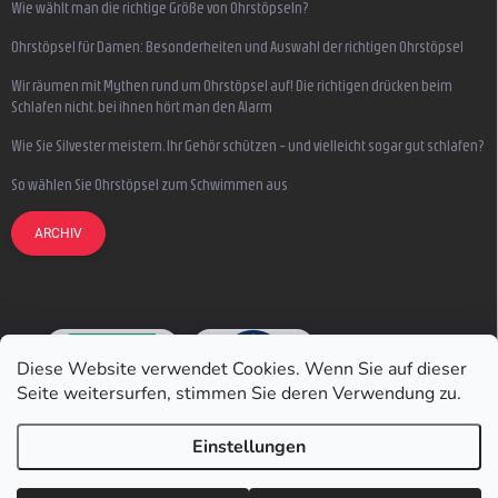
Wie wählt man die richtige Größe von Ohrstöpseln?
Ohrstöpsel für Damen: Besonderheiten und Auswahl der richtigen Ohrstöpsel
Wir räumen mit Mythen rund um Ohrstöpsel auf! Die richtigen drücken beim
Schlafen nicht, bei ihnen hört man den Alarm
Wie Sie Silvester meistern, Ihr Gehör schützen – und vielleicht sogar gut schlafen?
So wählen Sie Ohrstöpsel zum Schwimmen aus
ARCHIV
Diese Website verwendet Cookies. Wenn Sie auf dieser
Seite weitersurfen, stimmen Sie deren Verwendung zu.
Einstellungen