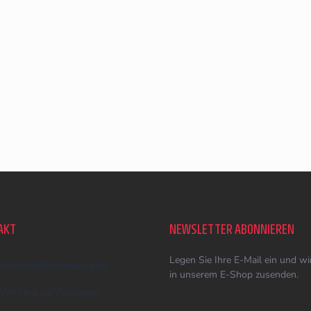
AKT
NEWSLETTER ABONNIEREN
Legen Sie Ihre E-Mail ein und w
schreiben
@
earmazing.de
in unserem E-Shop zusenden.
Wir sind auf Facebook!