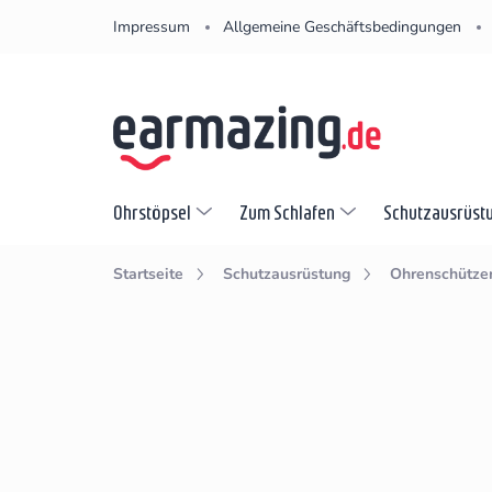
Zum
Impressum
Allgemeine Geschäftsbedingungen
Inhalt
springen
Ohrstöpsel
Zum Schlafen
Schutzausrüst
Startseite
Schutzausrüstung
Ohrenschütze