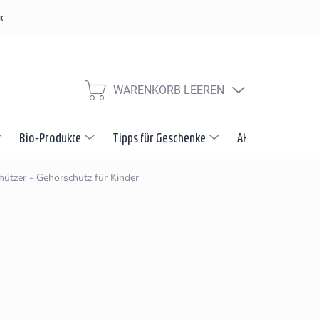
derrufsbelehrung
Kontakt-Formular
Versandarten & Zahlungsa
WARENKORB LEEREN
WARENKORB
Bio-Produkte
Tipps für Geschenke
AKTION
Neuh
ützer - Gehörschutz für Kinder