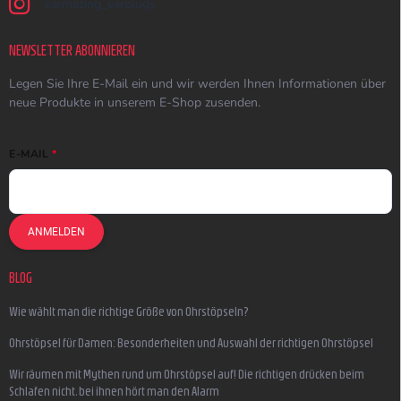
earmazing_earplugs
NEWSLETTER ABONNIEREN
Legen Sie Ihre E-Mail ein und wir werden Ihnen Informationen über
neue Produkte in unserem E-Shop zusenden.
E-MAIL
ANMELDEN
BLOG
Wie wählt man die richtige Größe von Ohrstöpseln?
Ohrstöpsel für Damen: Besonderheiten und Auswahl der richtigen Ohrstöpsel
Wir räumen mit Mythen rund um Ohrstöpsel auf! Die richtigen drücken beim
Schlafen nicht, bei ihnen hört man den Alarm