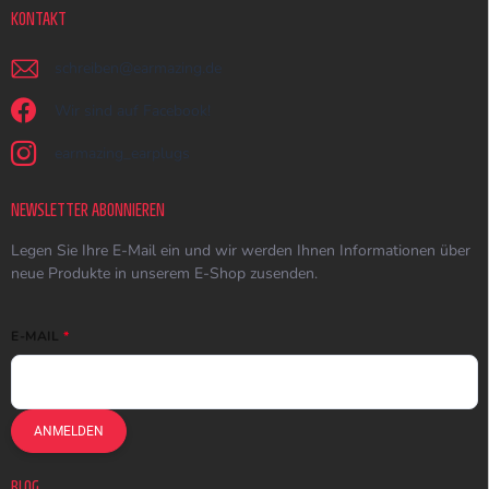
KONTAKT
schreiben
@
earmazing.de
Wir sind auf Facebook!
earmazing_earplugs
NEWSLETTER ABONNIEREN
Legen Sie Ihre E-Mail ein und wir werden Ihnen Informationen über
neue Produkte in unserem E-Shop zusenden.
E-MAIL
ANMELDEN
BLOG