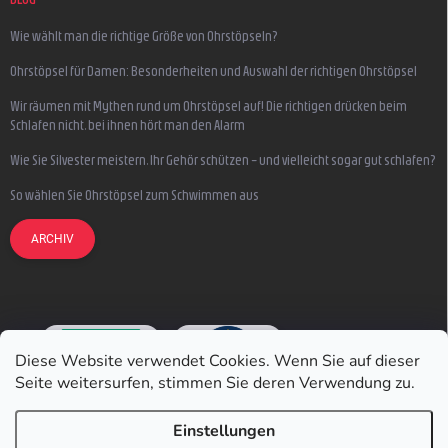
Wie wählt man die richtige Größe von Ohrstöpseln?
Ohrstöpsel für Damen: Besonderheiten und Auswahl der richtigen Ohrstöpsel
Wir räumen mit Mythen rund um Ohrstöpsel auf! Die richtigen drücken beim
Schlafen nicht, bei ihnen hört man den Alarm
Wie Sie Silvester meistern, Ihr Gehör schützen – und vielleicht sogar gut schlafen?
So wählen Sie Ohrstöpsel zum Schwimmen aus
ARCHIV
Diese Website verwendet Cookies. Wenn Sie auf dieser
Seite weitersurfen, stimmen Sie deren Verwendung zu.
Einstellungen