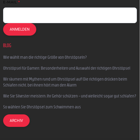
E-MAIL
ANMELDEN
BLOG
Wie wählt man die richtige Größe von Ohrstöpseln?
Ohrstöpsel für Damen: Besonderheiten und Auswahl der richtigen Ohrstöpsel
Wir räumen mit Mythen rund um Ohrstöpsel auf! Die richtigen drücken beim
Schlafen nicht, bei ihnen hört man den Alarm
Wie Sie Silvester meistern, Ihr Gehör schützen – und vielleicht sogar gut schlafen?
So wählen Sie Ohrstöpsel zum Schwimmen aus
ARCHIV