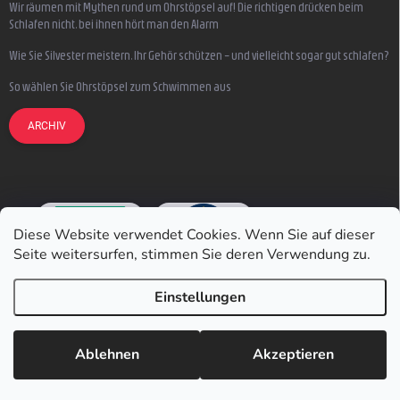
Wir räumen mit Mythen rund um Ohrstöpsel auf! Die richtigen drücken beim
Schlafen nicht, bei ihnen hört man den Alarm
Wie Sie Silvester meistern, Ihr Gehör schützen – und vielleicht sogar gut schlafen?
So wählen Sie Ohrstöpsel zum Schwimmen aus
ARCHIV
Diese Website verwendet Cookies. Wenn Sie auf dieser
Seite weitersurfen, stimmen Sie deren Verwendung zu.
Einstellungen
Copyright 2026
Earmazing.de
. Alle Rechte vorbehalten.
Ablehnen
Akzeptieren
Erstellt von Shoptet