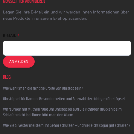
NEWSLETTER ABONNIEREN
Legen Sie Ihre E-Mail ein und wir werden Ihnen Informationen über
neue Produkte in unserem E-Shop zusenden.
E-MAIL
ANMELDEN
BLOG
Wie wählt man die richtige Größe von Ohrstöpseln?
Ohrstöpsel für Damen: Besonderheiten und Auswahl der richtigen Ohrstöpsel
Wir räumen mit Mythen rund um Ohrstöpsel auf! Die richtigen drücken beim
Schlafen nicht, bei ihnen hört man den Alarm
Wie Sie Silvester meistern, Ihr Gehör schützen – und vielleicht sogar gut schlafen?