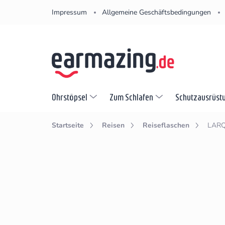
Zum
Impressum
Allgemeine Geschäftsbedingungen
Inhalt
springen
Ohrstöpsel
Zum Schlafen
Schutzausrüst
Startseite
Reisen
Reiseflaschen
LARQ 