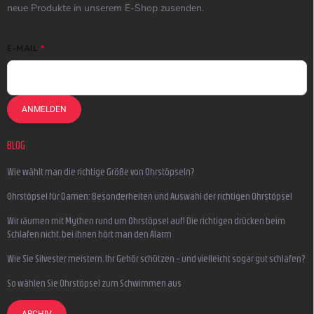
neue Produkte in unserem E-Shop zusenden.
E-MAIL
ANMELDEN
BLOG
Wie wählt man die richtige Größe von Ohrstöpseln?
Ohrstöpsel für Damen: Besonderheiten und Auswahl der richtigen Ohrstöpsel
Wir räumen mit Mythen rund um Ohrstöpsel auf! Die richtigen drücken beim
Schlafen nicht, bei ihnen hört man den Alarm
Wie Sie Silvester meistern, Ihr Gehör schützen – und vielleicht sogar gut schlafen?
So wählen Sie Ohrstöpsel zum Schwimmen aus
ARCHIV