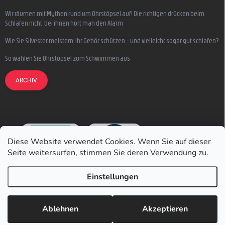
Wir räumen mit Mythen rund um Ohrstöpsel auf! Die richtigen drücken beim
Schlafen nicht, bei ihnen hört man den Alarm
Wie Sie Silvester meistern, Ihr Gehör schützen – und vielleicht sogar gut schlafen?
So wählen Sie Ohrstöpsel zum Schwimmen aus
ARCHIV
Diese Website verwendet Cookies. Wenn Sie auf dieser
Seite weitersurfen, stimmen Sie deren Verwendung zu.
Einstellungen
Copyright 2026
Earmazing.de
. Alle Rechte vorbehalten.
Ablehnen
Akzeptieren
Erstellt von Shoptet