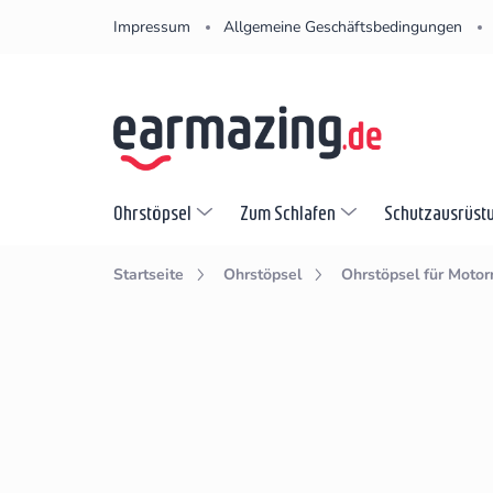
Zum
Impressum
Allgemeine Geschäftsbedingungen
Inhalt
springen
Ohrstöpsel
Zum Schlafen
Schutzausrüst
Startseite
Ohrstöpsel
Ohrstöpsel für Motor