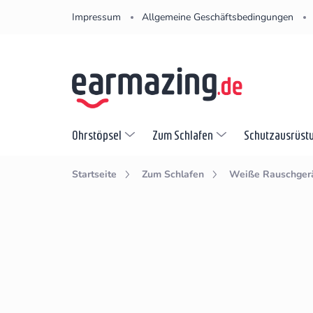
Zum
Impressum
Allgemeine Geschäftsbedingungen
Inhalt
springen
Ohrstöpsel
Zum Schlafen
Schutzausrüst
Startseite
Zum Schlafen
Weiße Rauschger